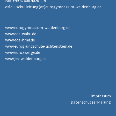
Fax: +49 37608 4020 119
eMail:
schulleitung(at)eurogymnasium-waldenburg.de
www.eurogymnasium-waldenburg.de
www.eos-wabu.de
www.eos-hmd.de
www.eurogrundschule-lichtenstein.de
www.eurozwerge.de
www.jks-waldenburg.de
Impressum
Datenschutzerklärung