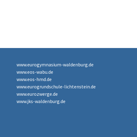
www.eurogymnasium-waldenburg.de
www.eos-wabu.de
www.eos-hmd.de
www.eurogrundschule-lichtenstein.de
www.eurozwerge.de
www.jks-waldenburg.de