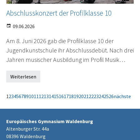
Abschlusskonzert der Profilklasse 10
09.06.2026
Am 8. Juni 2026 gab die Profilklasse 10 der
Jugendkunstschule ihr Abschlussdebüt. Nach drei
Jahren musischer Ausbildung im Profil Musik…
Weiterlesen
1
2
3
4
5
6
7
8
9
10
11
12
13
14
15
16
17
18
19
20
21
22
23
24
25
26
nächste
Europäisches Gymnasium Waldenburg
Altenburger Str. 44a
08396 Waldenburg