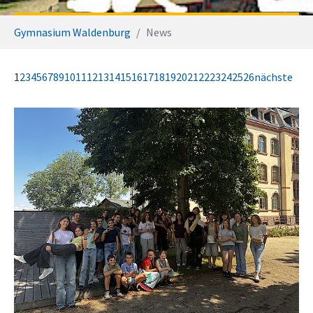
Sie sind hier:
Gymnasium Waldenburg
News
1
2
3
4
5
6
7
8
9
10
11
12
13
14
15
16
17
18
19
20
21
22
23
24
25
26
nächste