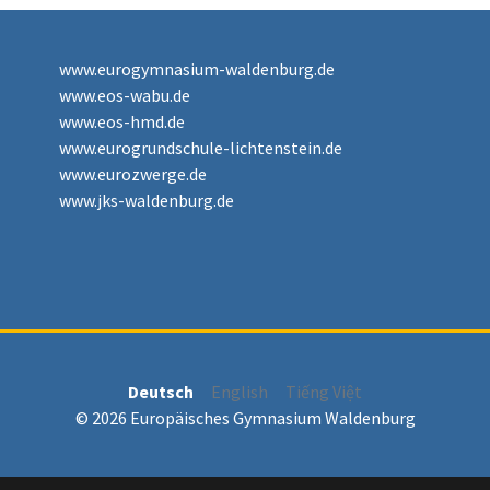
www.eurogymnasium-waldenburg.de
www.eos-wabu.de
www.eos-hmd.de
www.eurogrundschule-lichtenstein.de
www.eurozwerge.de
www.jks-waldenburg.de
Deutsch
English
Tiếng Việt
© 2026 Europäisches Gymnasium Waldenburg