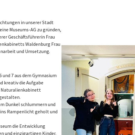
chtungen in unserer Stadt
e, eine Museums-AG zu gründen,
erer Geschäftsführerin Frau
ienkabinetts Waldenburg Frau
enarbeit und Umsetzung.
n 6 und 7 aus dem Gymnasium
d kreativ die Aufgabe
Naturalienkabinett
gestalten.
r im Dunkel schlummern und
 ins Rampenlicht geholt und
seum die Entwicklung
en und einzigartigen Kinder.