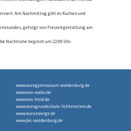
serviert. Am Nachmittag gibt es Kuchen und
Lernstunden, gefolgt von Freizeitgestaltung am
die Nachtruhe beginnt um 22:00 Uhr.
www.eurogymnasium-waldenburg.de
www.eos-wabu.de
www.eos-hmd.de
www.eurogrundschule-lichtenstein.de
www.eurozwerge.de
www.jks-waldenburg.de