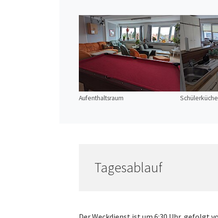
Aufenthaltsraum
Schülerküche
Tagesablauf
Der Weckdienst ist um 6:30 Uhr, gefolgt v